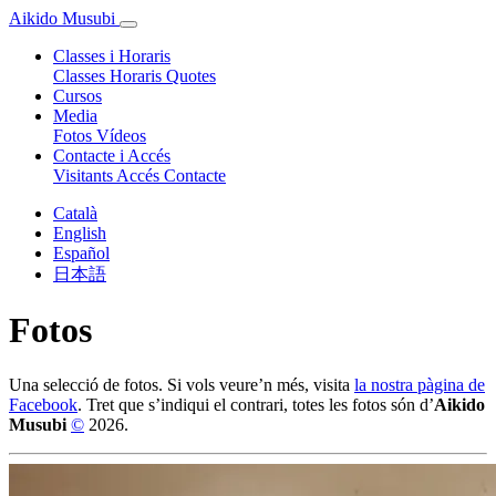
Aikido Musubi
Classes i Horaris
Classes
Horaris
Quotes
Cursos
Media
Fotos
Vídeos
Contacte i Accés
Visitants
Accés
Contacte
Català
English
Español
日本語
Fotos
Una selecció de fotos. Si vols veure’n més, visita
la nostra pàgina de
Facebook
. Tret que s’indiqui el contrari, totes les fotos són d’
Aikido
Musubi
©
2026.