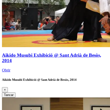
Aikido Musubi Exhibició @ Sant Adrià de Besòs,
2014
Obrir
Aikido Musubi Exhibició @ Sant Adrià de Besòs, 2014
×
Tancar